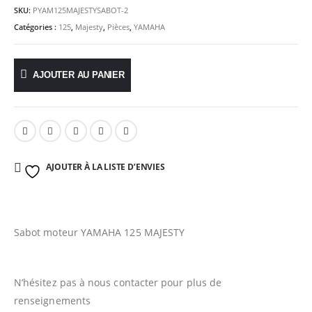
SKU:
PYAM125MAJESTYSABOT-2
Catégories :
125
,
Majesty
,
Pièces
,
YAMAHA
AJOUTER AU PANIER
AJOUTER À LA LISTE D’ENVIES
Sabot moteur YAMAHA 125 MAJESTY
N’hésitez pas à nous contacter pour plus de
renseignements