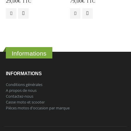
29,00
€
79,00
€
TTC
TTC
Informations
INFORMATIONS
Conditions générales
A propos de nous
Contactez-nous
Casse moto et scooter
Pièces motos d'occasion par marque