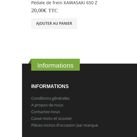
Pédale de frein KAWASAKI 650 Z
20,00
€
TTC
AJOUTER AU PANIER
Informations
INFORMATIONS
Conditions générales
A propos de nous
Contactez-nous
Casse moto et scooter
Pièces motos d'occasion par marque