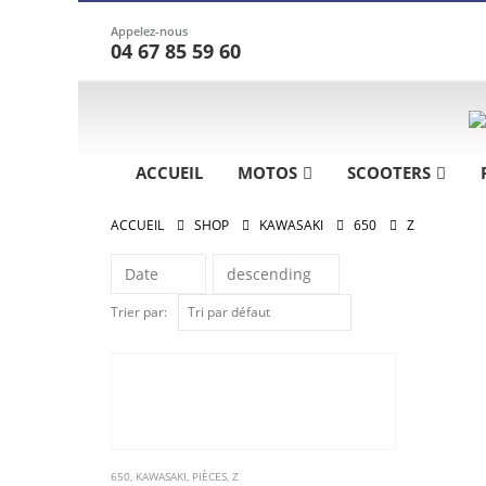
Appelez-nous
04 67 85 59 60
ACCUEIL
MOTOS
SCOOTERS
ACCUEIL
SHOP
KAWASAKI
650
Z
Trier par:
650
,
KAWASAKI
,
PIÈCES
,
Z