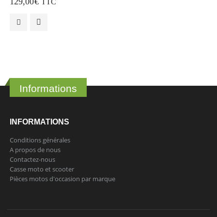
129,00
€
TTC
Informations
INFORMATIONS
Conditions générales
A propos de nous
Contactez-nous
Casse moto et scooter
Pièces motos d'occasion par marque