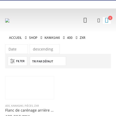
0
ACCUEIL
SHOP
KAWASAKI
400
ZXR
FILTER
400
,
KAWASAKI
,
PIÈCES
,
ZXR
Flanc de carénage arrière KAWASAKI 400 ZXR