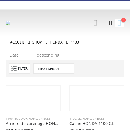
0
ACCUEIL
SHOP
HONDA
1100
FILTER
1100
,
BOL D'OR
,
HONDA
,
PIÈCES
1100
,
GL
,
HONDA
,
PIÈCES
Arrière de carénage HONDA CB 1100 BOL D’OR
Cache HONDA 1100 GL