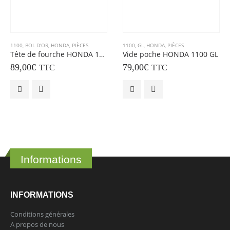
1100
,
BOL D'OR
,
HONDA
,
PIÈCES
1100
,
GL
,
HONDA
,
PIÈCES
Tête de fourche HONDA 1100 BOL D’OR (85)
Vide poche HONDA 1100 GL
89,00
€
79,00
€
TTC
TTC
Informations
INFORMATIONS
Conditions générales
A propos de nous