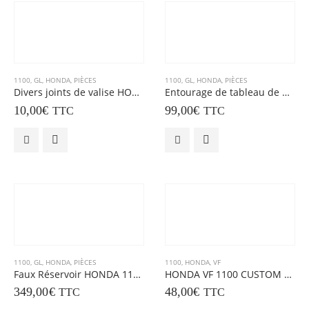
1100
,
GL
,
HONDA
,
PIÈCES
1100
,
GL
,
HONDA
,
PIÈCES
Divers joints de valise HONDA 1100 GL
Entourage de tableau de bord HONDA 1100 GL
10,00
€
99,00
€
TTC
TTC
1100
,
GL
,
HONDA
,
PIÈCES
1100
,
HONDA
,
VF
Faux Réservoir HONDA 1100 GL
HONDA VF 1100 CUSTOM CACHE LATERAL DROIT
349,00
€
48,00
€
TTC
TTC