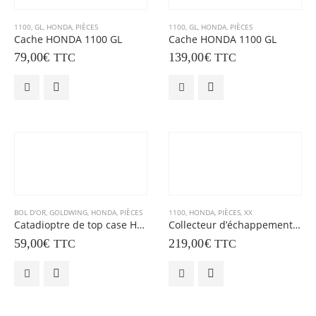
1100
,
GL
,
HONDA
,
PIÈCES
1100
,
GL
,
HONDA
,
PIÈCES
Cache HONDA 1100 GL
Cache HONDA 1100 GL
79,00
€
139,00
€
TTC
TTC
BOL D'OR
,
GOLDWING
,
HONDA
,
PIÈCES
1100
,
HONDA
,
PIÈCES
,
XX
Catadioptre de top case HONDA 1500 GL GOLDWING
Collecteur d’échappement HONDA 1100 XX
59,00
€
219,00
€
TTC
TTC