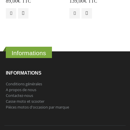
89,00
€
139,00
€
TTC
TTC
Informations
INFORMATIONS
Conditions générales
A propos de nous
Contactez-nous
Casse moto et scooter
Pièces motos d'occasion par marque