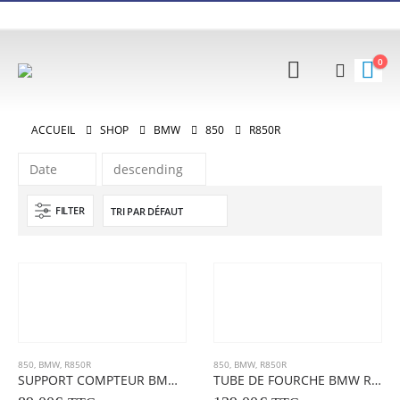
0
ACCUEIL
SHOP
BMW
850
R850R
FILTER
850
,
BMW
,
R850R
850
,
BMW
,
R850R
SUPPORT COMPTEUR BMW R850R
TUBE DE FOURCHE BMW R850R