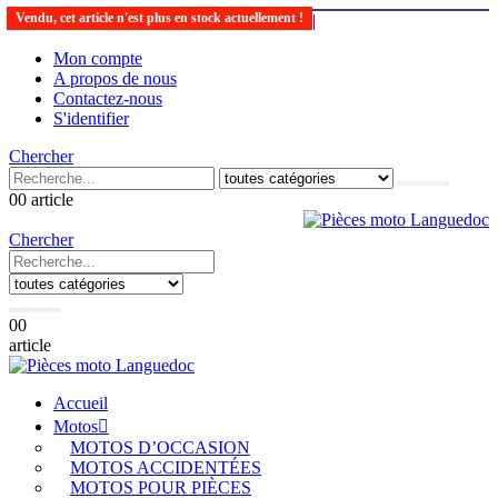
Vendu, cet article n'est plus en stock actuellement !
Le spécialiste de la vente de pièces motos
|
Mon compte
A propos de nous
Contactez-nous
S'identifier
Chercher
0
0 article
Chercher
0
0
article
Accueil
Motos
MOTOS D’OCCASION
MOTOS ACCIDENTÉES
MOTOS POUR PIÈCES