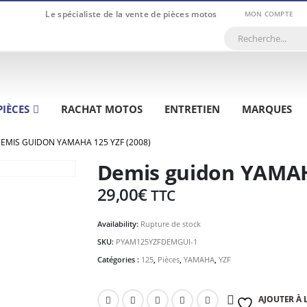
Le spécialiste de la vente de pièces motos
MON COMPTE
PIÈCES
RACHAT MOTOS
ENTRETIEN
MARQUES
EMIS GUIDON YAMAHA 125 YZF (2008)
Demis guidon YAMAH
29,00
€
TTC
Availability:
Rupture de stock
SKU:
PYAM125YZFDEMGUI-1
Catégories :
125
,
Pièces
,
YAMAHA
,
YZF
AJOUTER À L