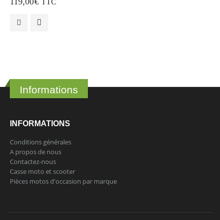
119,00
€
TTC
Informations
INFORMATIONS
Conditions générales
A propos de nous
Contactez-nous
Casse moto et scooter
Pièces motos d'occasion par marque