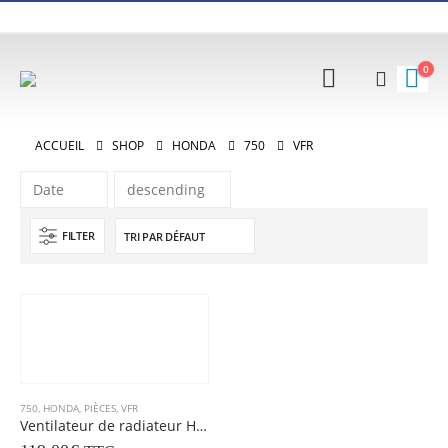
0
ACCUEIL
SHOP
HONDA
750
VFR
FILTER
750
,
HONDA
,
PIÈCES
,
VFR
Ventilateur de radiateur HONDA 750 VFR (1996)